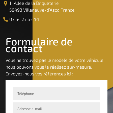
11 Allée de la Briqueterie
59493 Villeneuve-d’Ascq France
07 64 27 63 44
Formulaire de
contact
Vous ne trouvez pas le modèle de votre véhicule,
nous pouvons vous le réalisez sur-mesure.
Envoyez-nous vos références ici :